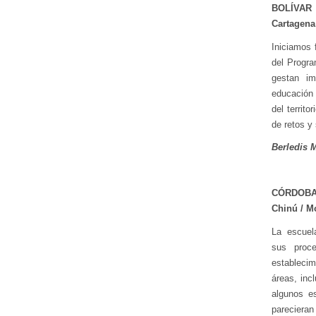
BOLÍVAR
Cartagena
Iniciamos 
del Progra
gestan im
educación 
del territ
de retos y 
Berledis 
CÓRDOB
Chinú / M
La escuel
sus proc
estableci
áreas, inc
algunos e
pareciera