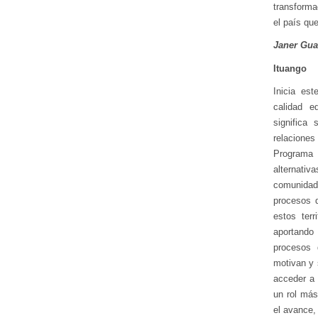
transforma
el país qu
Janer Gua
Ituango
Inicia es
calidad e
significa
relaciones
Programa 
alternativ
comunidad
procesos d
estos ter
aportando
procesos 
motivan y 
acceder a 
un rol más
el avance,