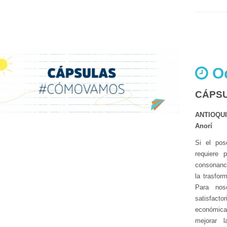
Oc
CÁPS
ANTIOQU
Anorí
Si el pos
requiere 
consonanci
la trasfor
Para nos
satisfact
económica
mejorar 