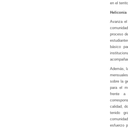
en el territ
Heliconia
Avanza el 
comunidad
proceso de
estudiante
básico pa
institucio
acompañami
Además, la
mensuales,
sobre la g
para el m
frente a
correspons
calidad, d
tenido gr
comunidad
esfuerzo p