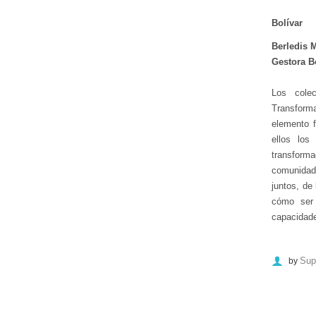
Bolívar
Berledis 
Gestora B
Los cole
Transform
elemento f
ellos los
transforma
comunidad
juntos, de
cómo ser 
capacidade
Sup
by