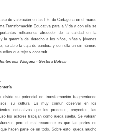
fase de valoración en las I.E. de Cartagena en el marco
ma Transformación Educativa para la Vida y con ella se
portantes reflexiones alrededor de la calidad en la
y la garantía del derecho a los niños, niñas y jóvenes
orio, se abre la caja de pandora y con ella un sin número
sueños que tejer y construir.
Monterrosa Vásquez - Gestora Bolívar
A
ontería
a olvida su potencial de transformación fragmentando
esos, su cultura. Es muy común observar en los
mientos educativos que los procesos, proyectos, las
luso los actores trabajan como rueda suelta. Se valoran
sfuerzos pero el mal recurrente es que las partes no
n que hacen parte de un todo. Sobre esto, queda mucho