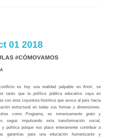
t 01 2018
ULAS #CÓMOVAMOS
IA
conflicto es hoy una realidad palpable en Anorí, se
por tanto que la política pública educativa vaya en
a con esta coyuntura histórica que avoca al país hacia
mación estructural en todas sus formas y dimensiones.
otros como Programa, es inmensamente grato y
orio seguir impulsando esta transformación social,
 y política porque nos place enteramente contribuir a
las garantías para una educación humanizante y