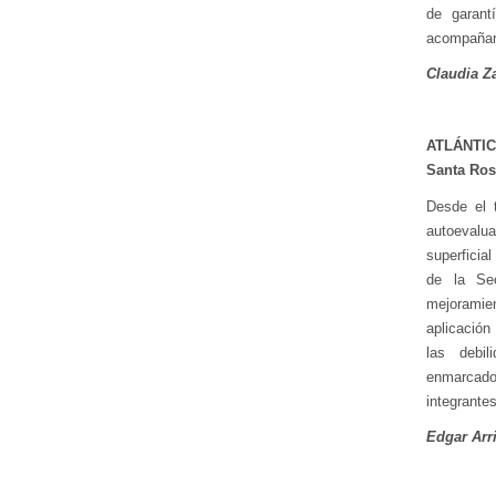
de garant
acompañar 
Claudia Za
ATLÁNTIC
Santa Ros
Desde el t
autoeval
superficia
de la Se
mejoramie
aplicación
las debil
enmarcado
integrante
Edgar Arri