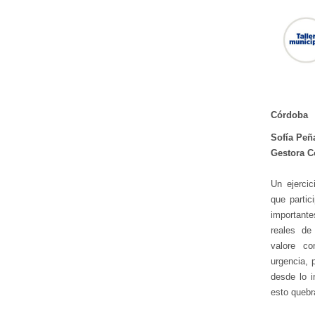
Córdoba
Sofía Peñ
Gestora 
Un ejercic
que partic
importante
reales de
valore co
urgencia, 
desde lo i
esto quebr