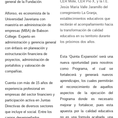
CER Mote, CER Pio X, y la I.E.
general de la Fundación.
Jesús María Valle Jaramillo del
corregimiento La Granja,
Alfonso, es economista de la
establecimientos educativos que
Universidad Javeriana con
recibirán el acompañamiento hacia
maestría en administración de
la transformación de calidad
empresas (MBA) de Babson
educativa en su territorio durante
College. Experto en
los próximos dos años.
administración y gerencia general
con énfasis en planeación y
estructuración financiera de
Esta ‘Quinta Expansión’ será una
proyectos, administración de
nueva oportunidad para nosotros
portafolios y valoración de
como Programa, el cual se
compañías.
fortalecerá y generará nuevos
aprendizajes, los cuales permitirán
Cuenta con más de 15 años de
el reconocimiento de aquellos
experiencia profesional en
aspectos de la ejecución del
empresas del sector financiero y
Programa donde es necesario
participación activa en Juntas
mejorar y fortalecer, pues esta
Directivas de diversos sectores
apuesta por la calidad educativa
que incluye el social. Entre los
no es una formula acabada, una
cargos desempeñados