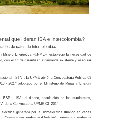
ntal que lideran ISA e Intercolombia?
mados de datos de Intercolombia.
ón Minero Energética –UPME–, estableció la necesidad de
azo, con el fin de garantizar la demanda existente y asegurar
Nacional –STN–, la UPME abrió la Convocatoria Pública 03
13 - 2027” adoptado por el Ministerio de Minas y Energía
SP – ISA, el diseño, adquisición de los suministros,
 kV. de la Convocatoria UPME 03 -2014.
 eléctrica generada por la Hidroeléctrica Ituango en varias
a – Cerromatoso, Antioquia (Medellín) – Ancón sur, Antioquia