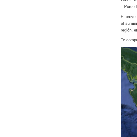
– Porce I
El proye
el sumini
región, e
Te compa