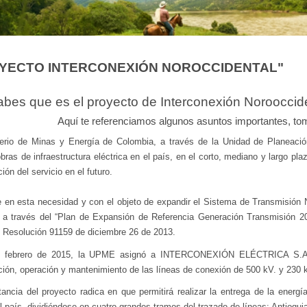
YECTO INTERCONEXIÓN NOROCCIDENTAL"
bes que es el proyecto de Interconexión Norooccide
Aquí te referenciamos algunos asuntos importantes, to
terio de Minas y Energía de Colombia, a través de la Unidad de Planeaci
bras de infraestructura eléctrica en el país, en el corto, mediano y largo pl
ción del servicio en el futuro.
 en esta necesidad y con el objeto de expandir el Sistema de Transmisión 
 a través del “Plan de Expansión de Referencia Generación Transmisión 20
 Resolución 91159 de diciembre 26 de 2013.
e febrero de 2015, la UPME asignó a INTERCONEXIÓN ELÉCTRICA S.A. E
ción, operación y mantenimiento de las líneas de conexión de 500 kV. y 230
ancia del proyecto radica en que permitirá realizar la entrega de la energía
 país, dividiéndose en cuatro grandes tramos del trazado de líneas: Antioqui