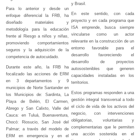
y Brasil.
Para lo anterior y desde un
En este sentido, con cada
enfoque diferencial la FRB, ha
proyecto y en cada programa que
diseñado materiales y
ISA emprende, busca siempre
metodología para la educación
vincularse como un actor
frente al Riesgo a niños y niñas,
relevante en la construcción de un
promoviendo comportamientos
entorno favorable para el
seguros y la adquisición de la
desarrollo favoreciendo el
competencia de autocuidado.
desarrollo de proyectos
Durante este año, la FRB ha
autosostenibles que generen
focalizado las acciones de ERM
capacidades instaladas en los
en 3 departamentos y 9
territorios.
municipios de Norte Santander en
Estos programas responden a una
los Municipios de: Sardinta, La
gestión integral transversal a todo
Playa de Belén, El Carmen,
el ciclo de vida de los activos del
Abrego y San Calixto, Valle del
negocio, con intervenciones
Cauca: en Tuluá, Buenaventura,
obligatorias, voluntarias y
Chocó: Riosucio, San José del
complementarias que le permiten
Palmar; a través del modelo de
una acción sostenida en el
ERM en emergencia y en el