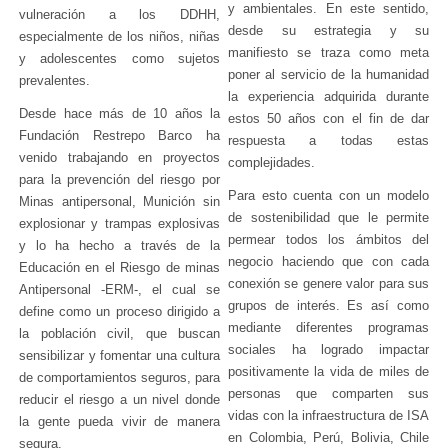
y ambientales. En este sentido,
vulneración a los DDHH,
desde su estrategia y su
especialmente de los niños, niñas
manifiesto se traza como meta
y adolescentes como sujetos
poner al servicio de la humanidad
prevalentes.
la experiencia adquirida durante
Desde hace más de 10 años la
estos 50 años con el fin de dar
Fundación Restrepo Barco ha
respuesta a todas estas
venido trabajando en proyectos
complejidades.
para la prevención del riesgo por
Para esto cuenta con un modelo
Minas antipersonal, Munición sin
de sostenibilidad que le permite
explosionar y trampas explosivas
permear todos los ámbitos del
y lo ha hecho a través de la
negocio haciendo que con cada
Educación en el Riesgo de minas
conexión se genere valor para sus
Antipersonal -ERM-, el cual se
grupos de interés. Es así como
define como un proceso dirigido a
mediante diferentes programas
la población civil, que buscan
sociales ha logrado impactar
sensibilizar y fomentar una cultura
positivamente la vida de miles de
de comportamientos seguros, para
personas que comparten sus
reducir el riesgo a un nivel donde
vidas con la infraestructura de ISA
la gente pueda vivir de manera
en Colombia, Perú, Bolivia, Chile
segura.