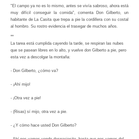
"El campo ya no es lo mismo, antes se vivía sabroso, ahora está
muy difícil conseguir la comida", comenta Don Gilberto, un
habitante de La Casita que trepa a pie la cordillera con su costal
al hombro. Su rostro evidencia el trasegar de muchos años.
**
La tarea está cumplida cayendo la tarde, se respiran las nubes
que se pasean libres en lo alto, y vuelve don Gilberto a pie, pero
esta vez a descolgar la montaña:
- Don Gilberto, ¿cómo va?
- ¡Ahí mijo!
- ¡Otra vez a pie!
- (Risas) sí mijo, otra vez a pie.
- ¿Y cómo hace usted Don Gilberto?
- Ahí nos vamos yendo despaciesito, hasta que nos vamos del