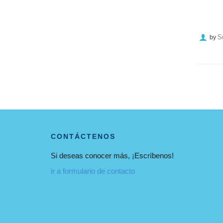
S
by
CONTÁCTENOS
Si deseas conocer más, ¡Escríbenos!
ir a formulario de contacto