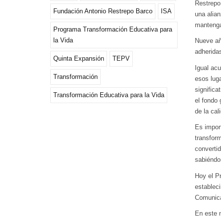
Restrepo
Fundación Antonio Restrepo Barco
ISA
una alian
mantengan
Programa Transformación Educativa para
la Vida
Nueve añ
adheridas
Quinta Expansión
TEPV
Igual ac
Transformación
esos lug
significa
Transformación Educativa para la Vida
el fondo 
de la cal
Es impor
transform
converti
sabiéndo
Hoy el P
establec
Comunic
En este 