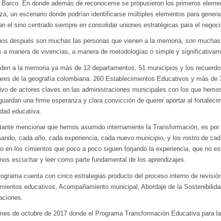
 Barco. En donde además de reconocerse se propusieron los primeros element
za, un escenario donde podrían identificarse múltiples elementos para gener
 el sino centrado siempre en consolidar uniones estratégicas para el negocio 
os después son muchas las personas que vienen a la memoria, son muchas 
 a manera de vivencias, a manera de metodologías o simple y significativame
uden a la memoria ya más de 12 departamentos, 51 municipios y los recuerdos
ares de la geografía colombiana. 260 Establecimientos Educativos y más de 
tivo de actores claves en las administraciones municipales con los que hemos 
guardan una firme esperanza y clara convicción de querer aportar al fortalec
idad educativa.
tante mencionar que hemos asumido internamente la Transformación, es por e
ando, cada año, cada experiencia, cada nuevo municipio, y los rostro de cad
do en los cimientos que poco a poco siguen forjando la experiencia, que no 
nos escuchar y leer como parte fundamental de los aprendizajes.
rograma cuenta con cinco estrategias producto del proceso interno de revi
imientos educativos, Acompañamiento municipal, Abordaje de la Sostenibilida
aciones.
mes de octubre de 2017 donde el Programa Transformación Educativa para la V