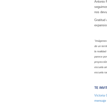
Antonio 
seguimos 
nos devue
Gratitud 
expansion
"Imágenes 
de un terr
la realidad
parece por
proyección 
escuela a
escuela ra
TE INVI
Victoria
mensaje d