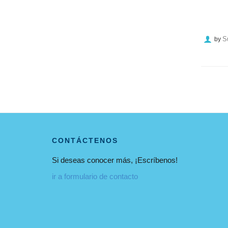
S
by
CONTÁCTENOS
Si deseas conocer más, ¡Escríbenos!
ir a formulario de contacto