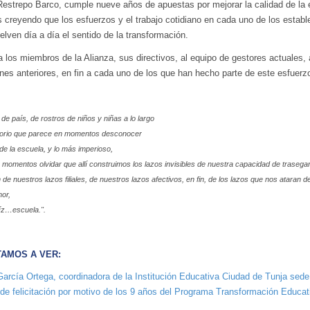
Restrepo Barco, cumple nueve años de apuestas por mejorar la calidad de la
creyendo que los esfuerzos y el trabajo cotidiano en cada uno de los estable
lven día a día el sentido de la transformación.
a los miembros de la Alianza, sus directivos, al equipo de gestores actuales,
es anteriores, en fin a cada uno de los que han hecho parte de este esfuerzo
de país, de rostros de niños y niñas a lo largo
itorio que parece en momentos desconocer
 de la escuela, y lo más imperioso,
 momentos olvidar que allí construimos los lazos invisibles de nuestra capacidad de trasegar
de nuestros lazos filiales, de nuestros lazos afectivos, en fin, de los lazos que nos ataran 
mor,
íz…escuela.".
TAMOS A VER:
 García Ortega, coordinadora de la Institución Educativa Ciudad de Tunja se
e felicitación por motivo de los 9 años del Programa Transformación Educati