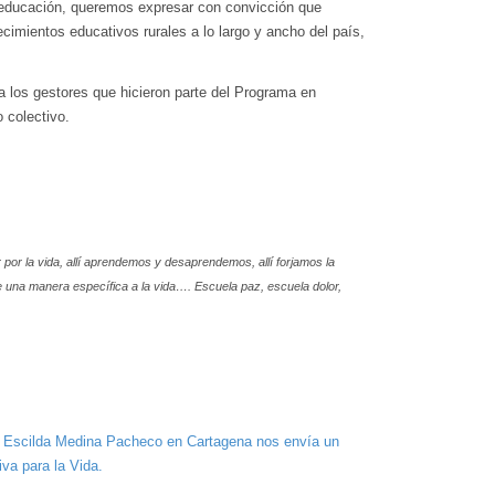
 educación, queremos expresar con convicción que
cimientos educativos rurales a lo largo y ancho del país,
 a los gestores que hicieron parte del Programa en
 colectivo.
 por la vida, allí aprendemos y desaprendemos, allí forjamos la
de una manera específica a la vida…. Escuela paz, escuela dolor,
de Escilda Medina Pacheco en Cartagena nos envía un
va para la Vida.