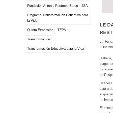
Fundación Antonio Restrepo Barco
ISA
Programa Transformación Educativa para
la Vida
LE D
Quinta Expansión
TEPV
REST
Transformación
La Funda
vulnerab
Transformación Educativa para la Vida
Isabella
cargos d
Exteriore
de Respo
Isabella
cara a de
el quehac
no import
El princi