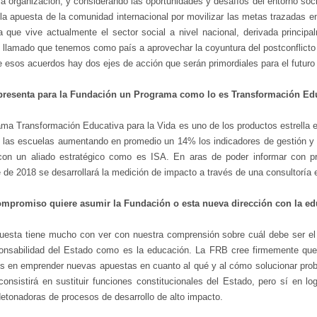
la organización, y considerando las oportunidades y desafíos del entorno soci
la apuesta de la comunidad internacional por movilizar las metas trazadas en
a que vive actualmente el sector social a nivel nacional, derivada princ
el llamado que tenemos como país a aprovechar la coyuntura del postconflic
 esos acuerdos hay dos ejes de acción que serán primordiales para el futuro d
resenta para la Fundación un Programa como lo es Transformación Edu
ama Transformación Educativa para la Vida es uno de los productos estrella 
n las escuelas aumentando en promedio un 14% los indicadores de gestión y c
 con un aliado estratégico como es ISA. En aras de poder informar con p
de 2018 se desarrollará la medición de impacto a través de una consultoría 
mpromiso quiere asumir la Fundación o esta nueva dirección con la ed
uesta tiene mucho con ver con nuestra comprensión sobre cuál debe ser el ro
onsabilidad del Estado como es la educación. La FRB cree firmemente que 
s en emprender nuevas apuestas en cuanto al qué y al cómo solucionar prob
consistirá en sustituir funciones constitucionales del Estado, pero sí en l
detonadoras de procesos de desarrollo de alto impacto.