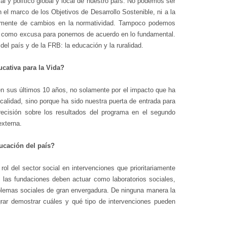
al y político global y local de nuestro país. No podemos ser
 el marco de los Objetivos de Desarrollo Sostenible, ni a la
ipalmente de cambios en la normatividad. Tampoco podemos
to como excusa para ponernos de acuerdo en lo fundamental.
el país y de la FRB: la educación y la ruralidad.
cativa para la Vida?
en sus últimos 10 años, no solamente por el impacto que ha
alidad, sino porque ha sido nuestra puerta de entrada para
recisión sobre los resultados del programa en el segundo
externa.
ucación del país?
l del sector social en intervenciones que prioritariamente
las fundaciones deben actuar como laboratorios sociales,
lemas sociales de gran envergadura. De ninguna manera la
ograr demostrar cuáles y qué tipo de intervenciones pueden