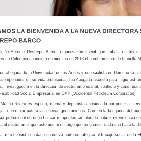
AMOS LA BIENVENIDA A LA NUEVA DIRECTORA
REPO BARCO
ción Antonio Restrepo Barco, organización social que trabaja en favor 
les en Colombia anunció a comienzos de 2018 el nombramiento de Isabella Ma
, es abogada de la Universidad de los Andes y especialista en Derecho Consti
esempeñados en su vida profesional, fue Abogada asesora para litigio estra
s, Investigadora en la Dirección de sector empresarial, conflicto y construc
nsabilidad Social Empresarial en OXY (Occidental Petroleum Corporation).
 Mariño Rivera es esposa, mamá y deportista apasionada por poner al serv
jarle un mejor país a las nuevas generaciones. Cree en la búsqueda del equili
er profesional se debe buscar romper los círculos de pobreza y violencia de 
a el sector en el que estemos ni el cargo que tengamos, cada uno hace la di
pal reto consiste en darle un nuevo norte estratégico al trabajo social de la F