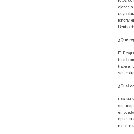
retos de 
ajenos a 
coyuntur
ignorar 
Dentro de
¿Qué rep
El Progr
tenido e
trabajar
semestre 
¿Cuál co
Esa resp
son resp
enfocado
apuesta 
resultar 