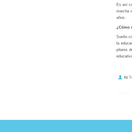
Es así co
marcha d
años.
¿Cómo s
Sueño co
la educac
pilares 
educativa
S
by