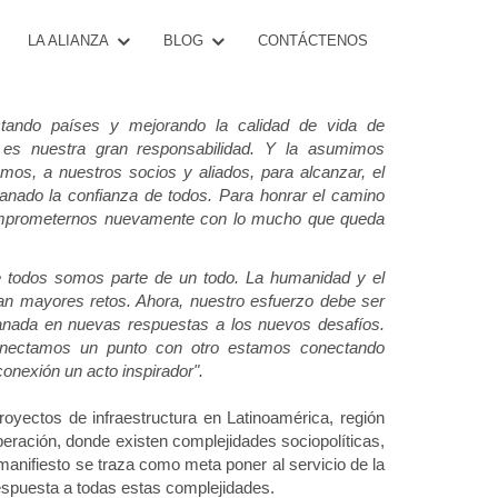
CONTÁCTENOS
LA ALIANZA
BLOG
ando países y mejorando la calidad de vida de
 es nuestra gran responsabilidad. Y la asumimos
mos, a nuestros socios y aliados, para alcanzar, el
ganado la confianza de todos. Para honrar el camino
omprometernos nuevamente con lo mucho que queda
todos somos parte de un todo. La humanidad y el
n mayores retos. Ahora, nuestro esfuerzo debe ser
ganada en nuevas respuestas a los nuevos desafíos.
nectamos un punto con otro estamos conectando
onexión un acto inspirador".
oyectos de infraestructura en Latinoamérica, región
eración, donde existen complejidades sociopolíticas,
 manifiesto se traza como meta poner al servicio de la
respuesta a todas estas complejidades.