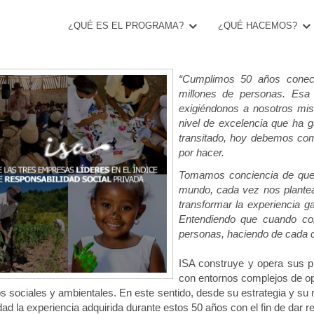
¿QUÉ ES EL PROGRAMA?
¿QUÉ HACEMOS?
stenibilidad en ISA
“Cumplimos 50 años conect
millones de personas. Esa
exigiéndonos a nosotros mis
nivel de excelencia que ha 
transitado, hoy debemos c
por hacer.
Tomamos conciencia de que 
mundo, cada vez nos plantea
transformar la experiencia 
Entendiendo que cuando co
personas, haciendo de cada c
ISA construye y opera sus pr
con entornos complejos de op
os sociales y ambientales. En este sentido, desde su estrategia y su
d la experiencia adquirida durante estos 50 años con el fin de dar 