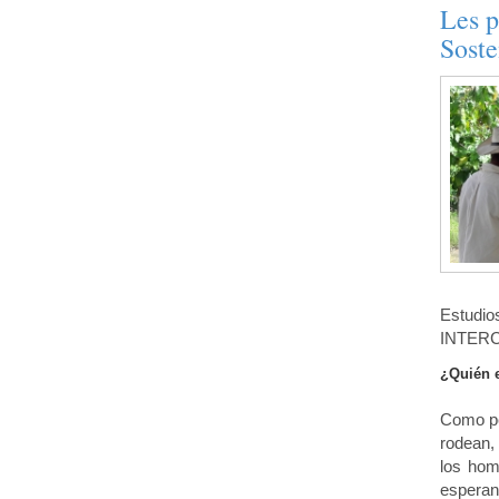
Les p
Soste
Estudio
INTERCH
¿Quién e
Como pe
rodean,
los hom
esperan