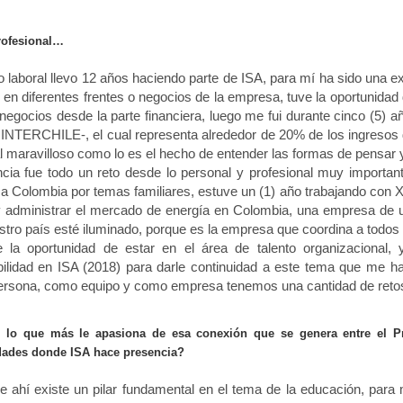
ofesional…
 laboral llevo 12 años haciendo parte de ISA, para mí ha sido una e
 en diferentes frentes o negocios de la empresa, tuve la oportunidad d
egocios desde la parte financiera, luego me fui durante cinco (5) a
 INTERCHILE-, el cual representa alrededor de 20% de los ingresos d
 maravilloso como lo es el hecho de entender las formas de pensar y
ncia fue todo un reto desde lo personal y profesional muy import
a Colombia por temas familiares, estuve un (1) año trabajando con X
y administrar el mercado de energía en Colombia, una empresa de u
tro país esté iluminado, porque es la empresa que coordina a todos 
ve la oportunidad de estar en el área de talento organizacional, 
bilidad en ISA (2018) para darle continuidad a este tema que me h
rsona, como equipo y como empresa tenemos una cantidad de reto
 lo que más le apasiona de esa conexión que se genera entre el Pr
ades donde ISA hace presencia?
e ahí existe un pilar fundamental en el tema de la educación, par