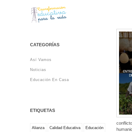
La so
CATEGORÍAS
Así Vamos
Noticias
Educación En Casa
ETIQUETAS
conflict
Alianza
Calidad Educativa
Educación
humanida