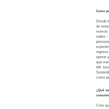
Como pr
Desde lo
de estar
nuevos n
viales –
personal
experie
regreso 
operar 
que nues
Allí tu
Sosteni
como pe
¿Qué es
comunid
Creo qu