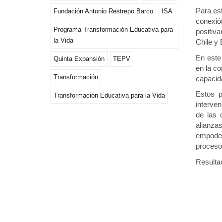
Para es
Fundación Antonio Restrepo Barco
ISA
conexió
Programa Transformación Educativa para
positiv
la Vida
Chile y 
En este
Quinta Expansión
TEPV
en la co
Transformación
capacida
Estos p
Transformación Educativa para la Vida
interve
de las 
alianza
empodera
procesos
Resultad