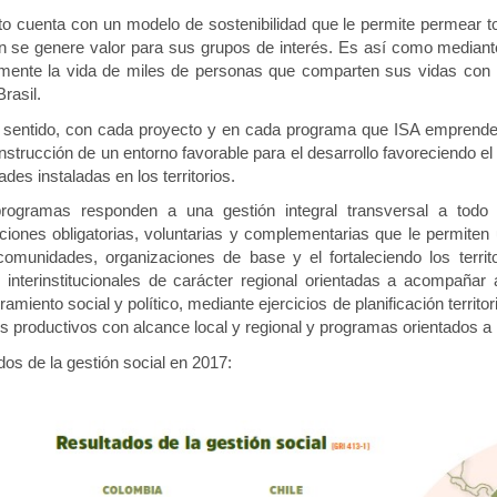
to cuenta con un modelo de sostenibilidad que le permite permear 
n se genere valor para sus grupos de interés. Es así como mediant
amente la vida de miles de personas que comparten sus vidas con la
Brasil.
 sentido, con cada proyecto y en cada programa que ISA emprende,
nstrucción de un entorno favorable para el desarrollo favoreciendo e
des instaladas en los territorios.
rogramas responden a una gestión integral transversal a todo 
nciones obligatorias, voluntarias y complementarias que le permite
comunidades, organizaciones de base y el fortaleciendo los territ
s interinstitucionales de carácter regional orientadas a acompaña
miento social y político, mediante ejercicios de planificación terri
 productivos con alcance local y regional y programas orientados a m
os de la gestión social en 2017: