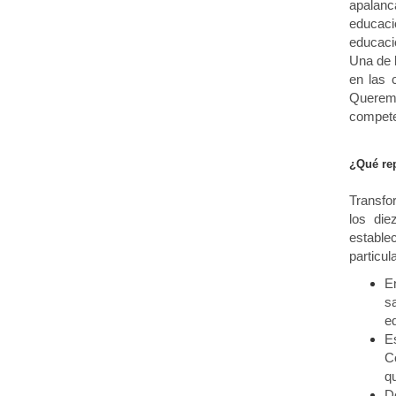
apalanc
educaci
educació
Una de 
en las 
Queremo
competen
¿Qué rep
Transfo
los die
estable
particu
E
s
e
E
C
qu
De