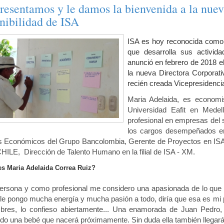
resentamos y le damos la bienvenida a la nuev
nibilidad de ISA
ISA es hoy reconocida como u
que desarrolla sus activid
anunció en febrero de 2018 
la nueva Directora Corporati
recién creada Vicepresidencia
Maria Adelaida, es economi
Universidad Eafit en Mede
profesional en empresas del se
los cargos desempeñados en 
s Económicos del Grupo Bancolombia, Gerente de Proyectos en ISA, G
ILE, Dirección de Talento Humano en la filial de ISA - XM.
s Maria Adelaida Correa Ruiz?
rsona y como profesional me considero una apasionada de lo que 
 le pongo mucha energía y mucha pasión a todo, diría que esa es mi 
bres, lo confieso abiertamente... Una enamorada de Juan Pedro
do una bebé que nacerá próximamente. Sin duda ella también llegará 