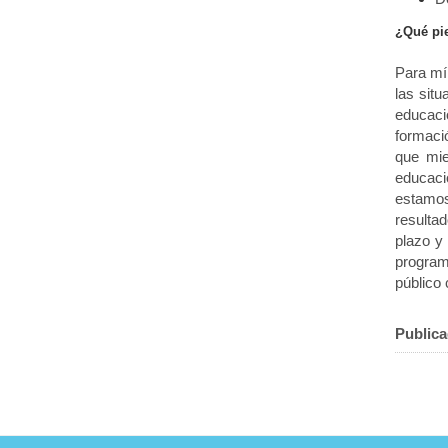
¿Qué pi
Para mí
las sit
educaci
formaci
que mie
educaci
estamos
resulta
plazo y
program
público
Publica