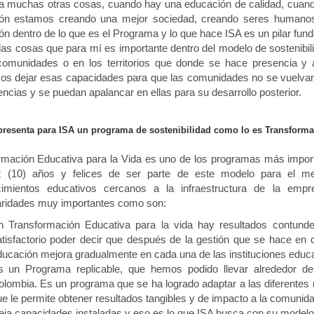
a muchas otras cosas, cuando hay una educación de calidad, cuando
ón estamos creando una mejor sociedad, creando seres humanos 
n dentro de lo que es el Programa y lo que hace ISA es un pilar fund
las cosas que para mí es importante dentro del modelo de sostenibi
comunidades o en los territorios que donde se hace presencia y a
s dejar esas capacidades para que las comunidades no se vuelvan 
cias y se puedan apalancar en ellas para su desarrollo posterior.
resenta para ISA un programa de sostenibilidad como lo es Transforma
rmación Educativa para la Vida es uno de los programas más import
z (10) años y felices de ser parte de este modelo para el me
cimientos educativos cercanos a la infraestructura de la em
laridades muy importantes como son:
n Transformación Educativa para la vida hay resultados contund
atisfactorio poder decir que después de la gestión que se hace en c
ducación mejora gradualmente en cada una de las instituciones educ
s un Programa replicable, que hemos podido llevar alrededor d
olombia. Es un programa que se ha logrado adaptar a las diferentes 
e le permite obtener resultados tangibles y de impacto a la comunida
ja capacidades instaladas y eso es lo que ISA busca con su modelo 