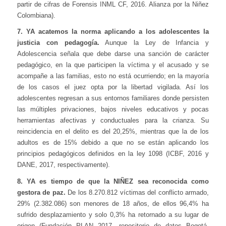
partir de cifras de Forensis INML CF, 2016. Alianza por la Niñez
Colombiana).
7. YA acatemos la norma aplicando a los adolescentes la
justicia con pedagogía.
Aunque la Ley de Infancia y
Adolescencia señala que debe darse una sanción de carácter
pedagógico, en la que participen la víctima y el acusado y se
acompañe a las familias, esto no está ocurriendo; en la mayoría
de los casos el juez opta por la libertad vigilada. Así los
adolescentes regresan a sus entornos familiares donde persisten
las múltiples privaciones, bajos niveles educativos y pocas
herramientas afectivas y conductuales para la crianza. Su
reincidencia en el delito es del 20,25%, mientras que la de los
adultos es de 15% debido a que no se están aplicando los
principios pedagógicos definidos en la ley 1098 (ICBF, 2016 y
DANE, 2017, respectivamente).
8. YA es tiempo de que la NIÑEZ sea reconocida como
gestora de paz.
De los 8.270.812 víctimas del conflicto armado,
29% (2.382.086) son menores de 18 años, de ellos 96,4% ha
sufrido desplazamiento y solo 0,3% ha retornado a su lugar de
origen (Fundación PLAN 2017, repositorio de datos Bogotá,