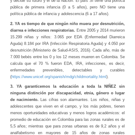
y decide su futuro y el de la Nación. El país SÍ tiene una política
pública de primera infancia (0 a 5 años), pero NO tiene una
política pública de infancia y adolescencia (6 a 17 años).
2. YA es tiempo de que ningún niño muera por desnutrición,
diarrea e infecciones respiratorias.
Entre 2005 y 2014 murieron
15.299 niñas y niños: 3.065 por EDA (Enfermedad Diarreica
Aguda) 8.184 por IRA (Infección Respiratoria Aguda) y 4.050 por
desnutrición (Ministerio de Salud-ASIS, 2016). Cada año, más de
7.000 bebés entre los 0 y los 12 meses mueren en Colombia. Se
calcula que el 70 % fueron EDA, IRA, infecciones, es decir,
enfermedades prevenibles, detectables y curables
(
https://www.unicef.org/spanish/mdg/childmortality.html
).
3. YA garanticemos la educación a toda la NIÑEZ sin
ninguna distinción por discapacidad, etnia, género o lugar
de nacimiento.
Las cifras son alarmantes. Los niños, niñas y
adolescentes que viven en el campo, y los más pobres, tienen
menos oportunidades educativas y menos logros académicos: el
promedio de educación en Colombia para las zonas rurales es de
5,5 años; mientras que para zonas urbanas es de 9,2 años y el
analfabetismo en mayores de 15 años de zonas rurales